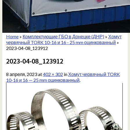
Home
»
Комплектующие ГБО в Донецке (ДНР)
»
Хомут
червячный TORK 10-16 и 16 - 25 mm оцинкованный
»
2023-04-08_123912
2023-04-08_123912
8 апреля, 2023
at
402 × 302
in
Хомут червячный TORK
10-16 и 16 — 25 mm оцинкованный
.