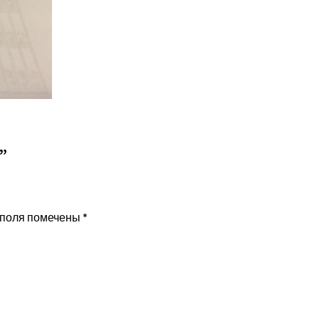
”
 поля помечены
*