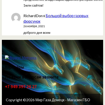
1млн сайтов!
RichardDon
к
Большой выбор газовых
форсунок
26 ноября, 2021
доброго дня всем
партнёры
По всем вопросам звоните
+7 949 397 26 27
Copyright ©2026 Мир Газа Донецк - Магазин ГБО