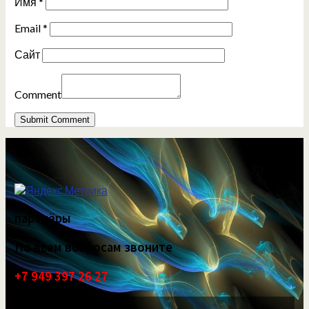
Имя
*
Email
*
Сайт
Comment
партнёры
По всем вопросам звоните
+7 949 397 26 27