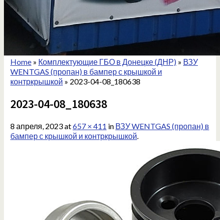
Home
»
Комплектующие ГБО в Донецке (ДНР)
»
ВЗУ
WENTGAS (пропан) в бампер с крышкой и
контркрышкой
»
2023-04-08_180638
2023-04-08_180638
8 апреля, 2023
at
657 × 411
in
ВЗУ WENTGAS (пропан) в
бампер с крышкой и контркрышкой
.