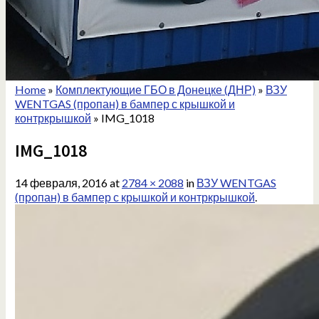
Home
»
Комплектующие ГБО в Донецке (ДНР)
»
ВЗУ
WENTGAS (пропан) в бампер с крышкой и
контркрышкой
»
IMG_1018
IMG_1018
14 февраля, 2016
at
2784 × 2088
in
ВЗУ WENTGAS
(пропан) в бампер с крышкой и контркрышкой
.