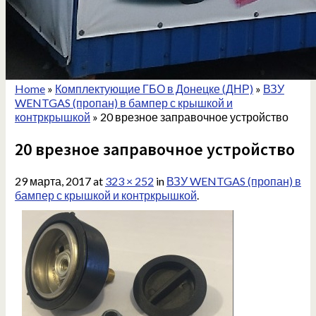
Home
»
Комплектующие ГБО в Донецке (ДНР)
»
ВЗУ
WENTGAS (пропан) в бампер с крышкой и
контркрышкой
»
20 врезное заправочное устройство
20 врезное заправочное устройство
29 марта, 2017
at
323 × 252
in
ВЗУ WENTGAS (пропан) в
бампер с крышкой и контркрышкой
.