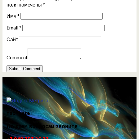
поля помечены
*
Имя
*
Email
*
Сайт
Comment
партнёры
По всем вопросам звоните