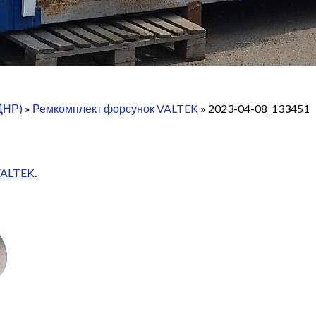
ДНР)
»
Ремкомплект форсунок VALTEK
»
2023-04-08_133451
VALTEK
.