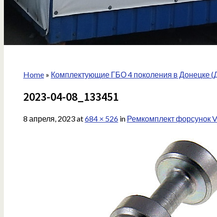
Home
»
Комплектующие ГБО 4 поколения в Донецке (
2023-04-08_133451
8 апреля, 2023
at
684 × 526
in
Ремкомплект форсунок 