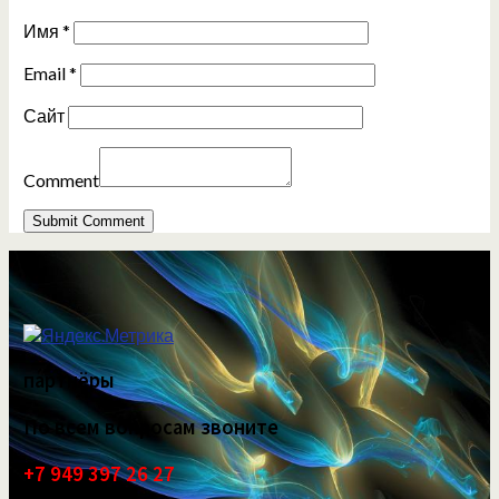
Имя
*
Email
*
Сайт
Comment
партнёры
По всем вопросам звоните
+7 949 397 26 27