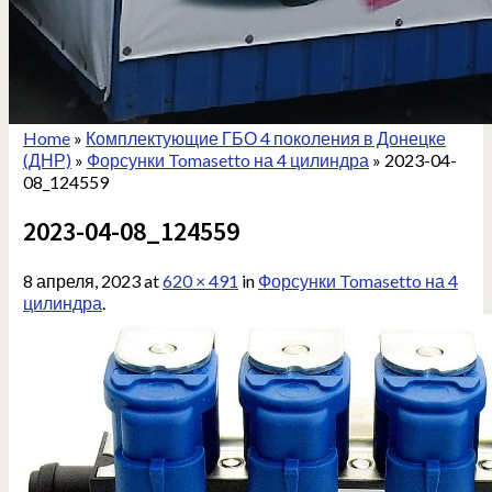
Home
»
Комплектующие ГБО 4 поколения в Донецке
(ДНР)
»
Форсунки Tomasetto на 4 цилиндра
»
2023-04-
08_124559
2023-04-08_124559
8 апреля, 2023
at
620 × 491
in
Форсунки Tomasetto на 4
цилиндра
.