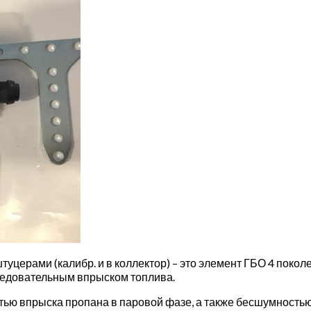
туцерами (калибр. и в коллектор) – это элемент ГБО 4 покол
ледовательным впрыском топлива.
тью впрыска пропана в паровой фазе, а также бесшумность