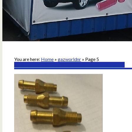
You are here:
Home
»
gazworldnr
» Page 5
Комплектующие ГБО 4 поколения в Донецке (ДНР)