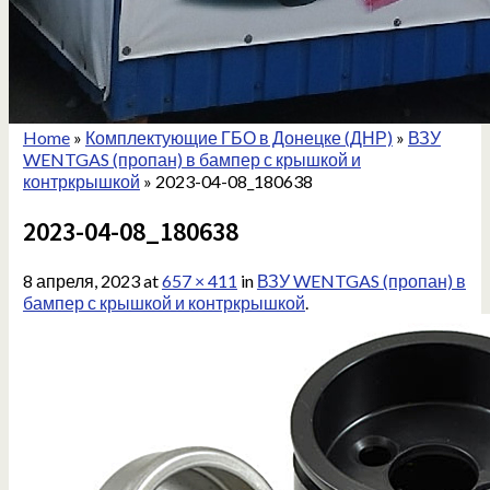
Home
»
Комплектующие ГБО в Донецке (ДНР)
»
ВЗУ
WENTGAS (пропан) в бампер с крышкой и
контркрышкой
»
2023-04-08_180638
2023-04-08_180638
8 апреля, 2023
at
657 × 411
in
ВЗУ WENTGAS (пропан) в
бампер с крышкой и контркрышкой
.