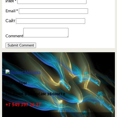
Имя
*
Email
*
Сайт
Comment
партнёры
По всем вопросам звоните
+7 949 397 26 27