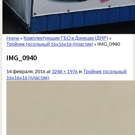
Home
»
Комплектующие ГБО в Донецке (ДНР)
»
Тройник тосольный 16x16x16 (пластик)
»
IMG_0940
IMG_0940
14 февраля, 2016
at
3248 × 1976
in
Тройник тосольный
16x16x16 (пластик)
.