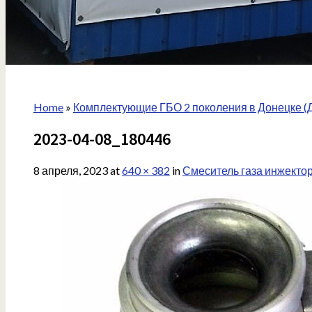
Home
»
Комплектующие ГБО 2 поколения в Донецке (
2023-04-08_180446
8 апреля, 2023
at
640 × 382
in
Смеситель газа инжекто