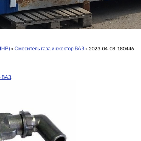
ДНР)
»
Смеситель газа инжектор ВАЗ
»
2023-04-08_180446
р ВАЗ
.