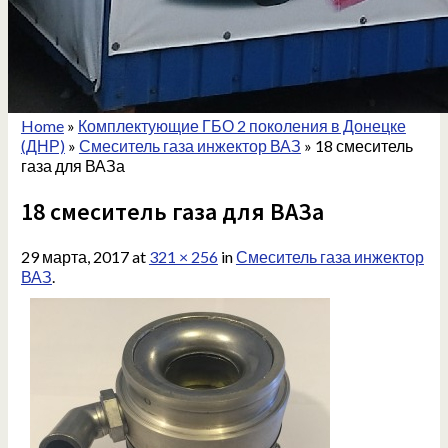
Home
»
Комплектующие ГБО 2 поколения в Донецке
(ДНР)
»
Смеситель газа инжектор ВАЗ
»
18 смеситель
газа для ВАЗа
18 смеситель газа для ВАЗа
29 марта, 2017
at
321 × 256
in
Смеситель газа инжектор
ВАЗ
.