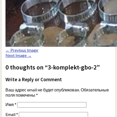
← Previous Image
Next Image →
0 thoughts on “3-komplekt-gbo-2”
Write a Reply or Comment
Ваш адрес email не будет опубликован.
Обязательные
поля помечены
*
Имя
*
Email
*