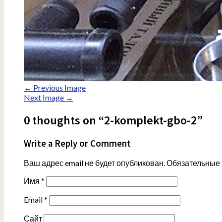
← Previous Image
Next Image →
0 thoughts on “2-komplekt-gbo-2”
Write a Reply or Comment
Ваш адрес email не будет опубликован.
Обязательные
Имя
*
Email
*
Сайт