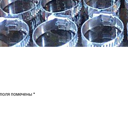
 поля помечены
*