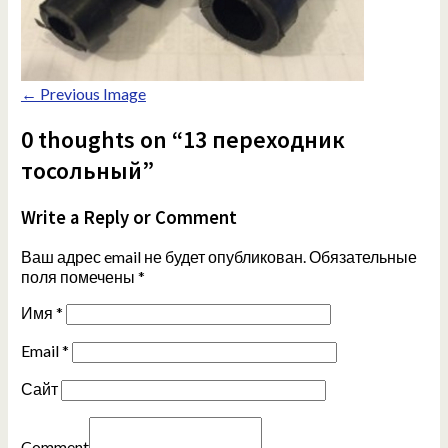
← Previous Image
0 thoughts on “13 переходник
тосольный”
Write a Reply or Comment
Ваш адрес email не будет опубликован.
Обязательные
поля помечены
*
Имя
*
Email
*
Сайт
Comment