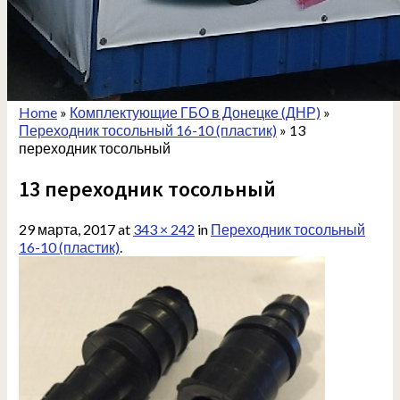
Home
»
Комплектующие ГБО в Донецке (ДНР)
»
Переходник тосольный 16-10 (пластик)
»
13
переходник тосольный
13 переходник тосольный
29 марта, 2017
at
343 × 242
in
Переходник тосольный
16-10 (пластик)
.