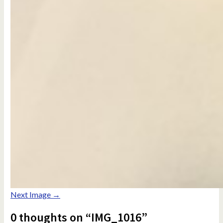
Next Image →
0 thoughts on “IMG_1016”