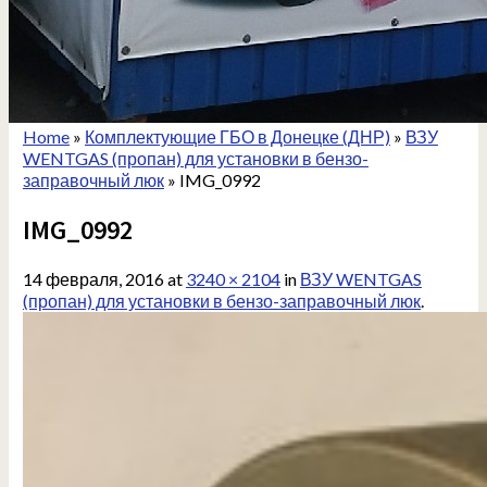
Home
»
Комплектующие ГБО в Донецке (ДНР)
»
ВЗУ
WENTGAS (пропан) для установки в бензо-
заправочный люк
»
IMG_0992
IMG_0992
14 февраля, 2016
at
3240 × 2104
in
ВЗУ WENTGAS
(пропан) для установки в бензо-заправочный люк
.