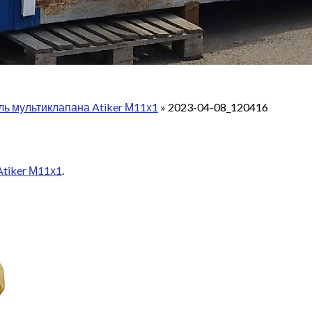
ль мультиклапана Atiker М11х1
»
2023-04-08_120416
tiker М11х1
.