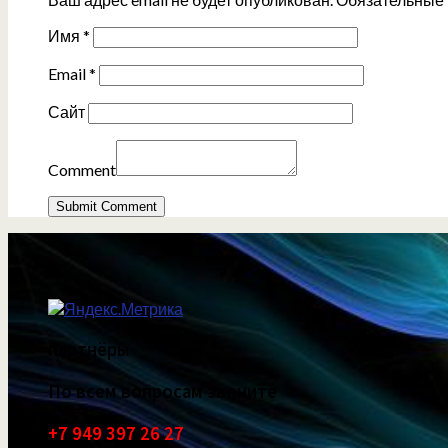
Имя
*
Email
*
Сайт
Comment
партнёры
По всем вопросам звоните
+7 949 397 26 27