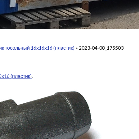
к тосольный 16x16x16 (пластик)
»
2023-04-08_175503
x16 (пластик)
.