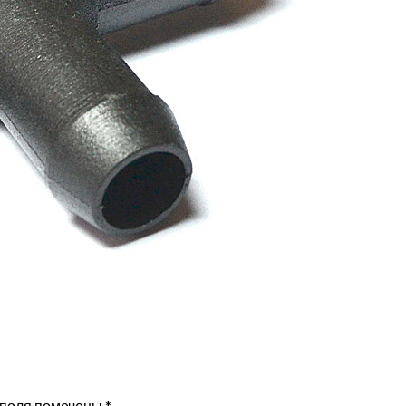
 поля помечены
*