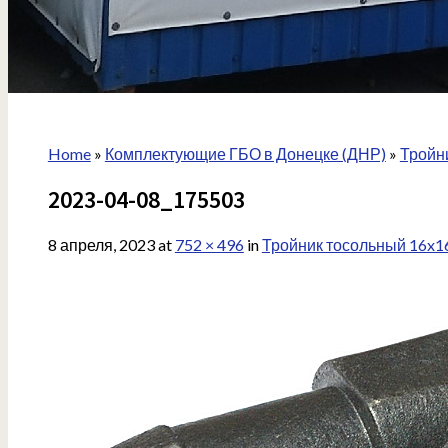
Home
»
Комплектующие ГБО в Донецке (ДНР)
»
Тройни
2023-04-08_175503
8 апреля, 2023
at
752 × 496
in
Тройник тосольный 16x16