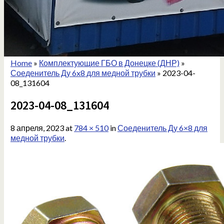
Home
»
Комплектующие ГБО в Донецке (ДНР)
»
Соеденитель Ду 6x8 для медной трубки
»
2023-04-
08_131604
2023-04-08_131604
8 апреля, 2023
at
784 × 510
in
Соеденитель Ду 6×8 для
медной трубки
.