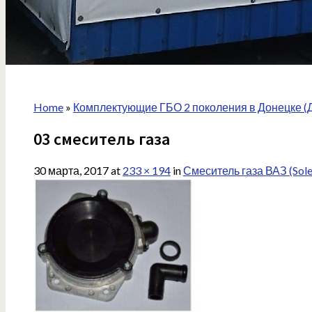
Home
»
Комплектующие ГБО 2 поколения в Донецке (
03 смеситель газа
30 марта, 2017
at
233 × 194
in
Смеситель газа ВАЗ (Sol