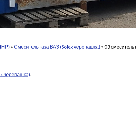
ДНР)
»
Смеситель газа ВАЗ (Solex черепашка)
»
03 смеситель 
ex черепашка)
.