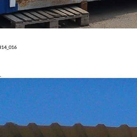
814_016
.