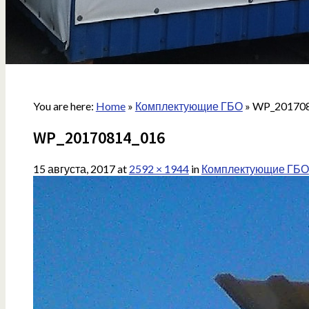
You are here:
Home
»
Комплектующие ГБО
»
WP_20170
WP_20170814_016
15 августа, 2017
at
2592 × 1944
in
Комплектующие ГБО