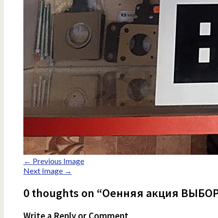
← Previous Image
Next Image →
0 thoughts on “Оенняя акция ВЫБО
Write a Reply or Comment