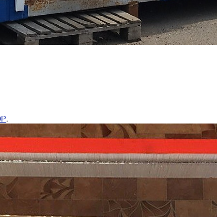
Р
ОР
.