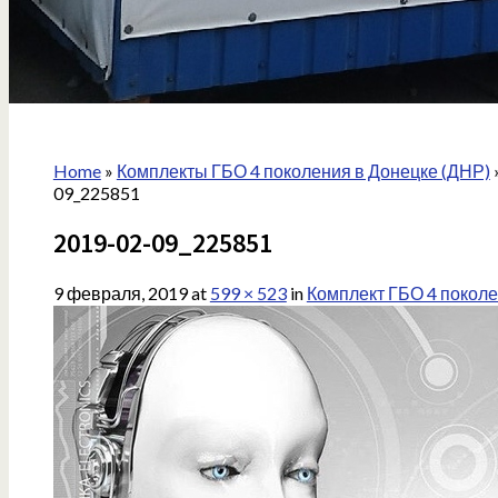
Home
»
Комплекты ГБО 4 поколения в Донецке (ДНР)
09_225851
2019-02-09_225851
9 февраля, 2019
at
599 × 523
in
Комплект ГБО 4 покол