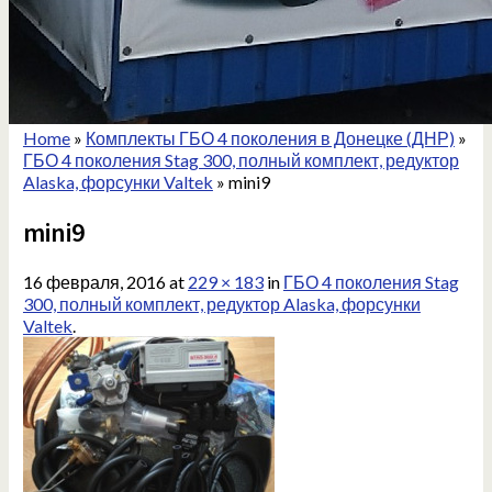
Home
»
Комплекты ГБО 4 поколения в Донецке (ДНР)
»
ГБО 4 поколения Stag 300, полный комплект, редуктор
Alaska, форсунки Valtek
»
mini9
mini9
16 февраля, 2016
at
229 × 183
in
ГБО 4 поколения Stag
300, полный комплект, редуктор Alaska, форсунки
Valtek
.