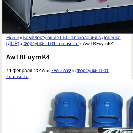
Home
»
Комплектующие ГБО 4 поколения в Донецке
(ДНР)
»
Форсунки IT01 Tomasetto
»
AwTBFuyrnK4
AwTBFuyrnK4
11 февраля, 2016
at
796 × 692
in
Форсунки IT01
Tomasetto
.