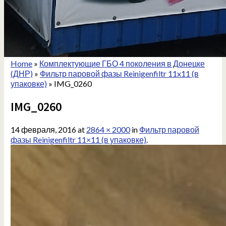
Home
»
Комплектующие ГБО 4 поколения в Донецке
(ДНР)
»
Фильтр паровой фазы Reinigenfiltr 11x11 (в
упаковке)
»
IMG_0260
IMG_0260
14 февраля, 2016
at
2864 × 2000
in
Фильтр паровой
фазы Reinigenfiltr 11×11 (в упаковке)
.