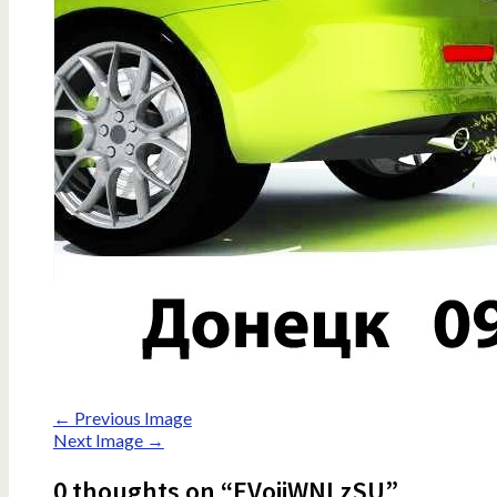
← Previous Image
Next Image →
0 thoughts on “EVoiiWNLzSU”