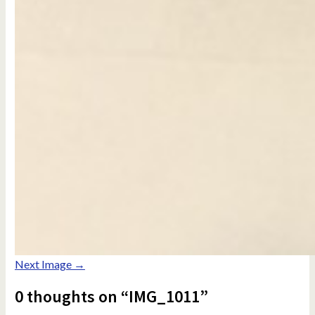
Next Image →
0 thoughts on “IMG_1011”