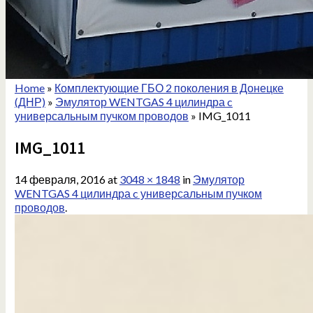
Home
»
Комплектующие ГБО 2 поколения в Донецке
(ДНР)
»
Эмулятор WENTGAS 4 цилиндра c
универсальным пучком проводов
»
IMG_1011
IMG_1011
14 февраля, 2016
at
3048 × 1848
in
Эмулятор
WENTGAS 4 цилиндра c универсальным пучком
проводов
.