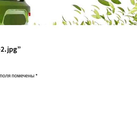
2.jpg”
 поля помечены
*