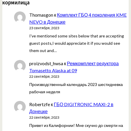
кормилица
Thomasgon
к
Комплект ГБО 4 поколения KME
NEVO в Донецке
23 сентября, 2023
I've mentioned some sites below that are accepting
guest posts,I would appreciate it if you would see
them out and…
proizvodst_hwsa
к
Ремкомплект редуктора
Tomasetto Alaska at 09
22 сентября, 2023
Производственный календарь 2023 шестидневка
рабочая неделя
Robertzfe
к
ГБО DIGITRONIC MAXI-2 в
Донецке
22 сентября, 2023
Привет из Калифорнии! Мне скучно до смерти на