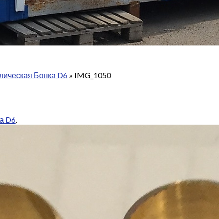
лическая Бонка D6
»
IMG_1050
а D6
.