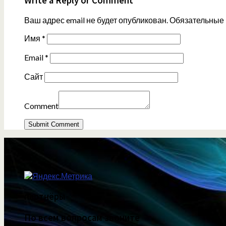
Write a Reply or Comment
Ваш адрес email не будет опубликован.
Обязательные
Имя
*
Email
*
Сайт
Comment
партнёры
По всем вопросам звоните