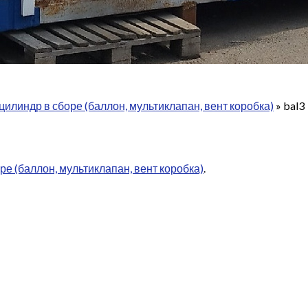
цилиндр в сборе (баллон, мультиклапан, вент коробка)
»
bal3
ре (баллон, мультиклапан, вент коробка)
.