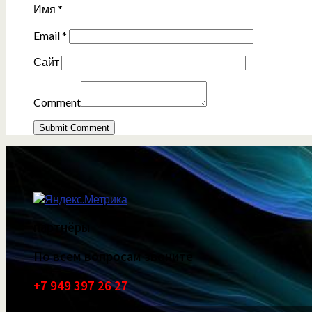
Имя
*
Email
*
Сайт
Comment
партнёры
По всем вопросам звоните
+7 949 397 26 27