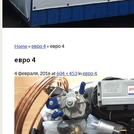
Home
»
евро 4
»
евро 4
евро 4
4 февраля, 2016
at
604 × 453
in
евро 4
.