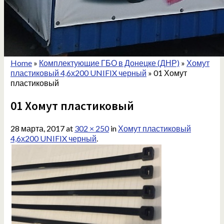
Home
»
Комплектующие ГБО в Донецке (ДНР)
»
Хомут
пластиковый 4,6х200 UNIFIX черный
»
01 Хомут
пластиковый
01 Хомут пластиковый
28 марта, 2017
at
302 × 250
in
Хомут пластиковый
4,6х200 UNIFIX черный
.