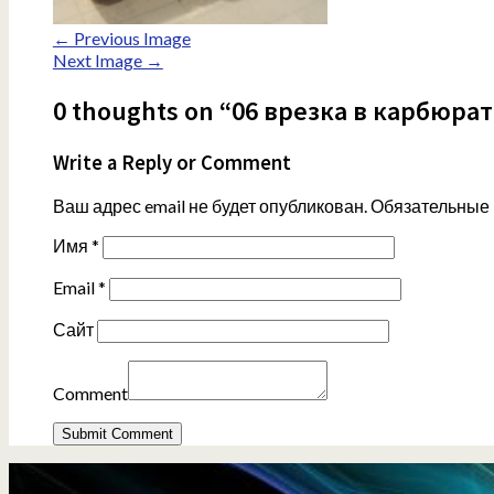
← Previous Image
Next Image →
0 thoughts on “06 врезка в карбюра
Write a Reply or Comment
Ваш адрес email не будет опубликован.
Обязательные
Имя
*
Email
*
Сайт
Comment