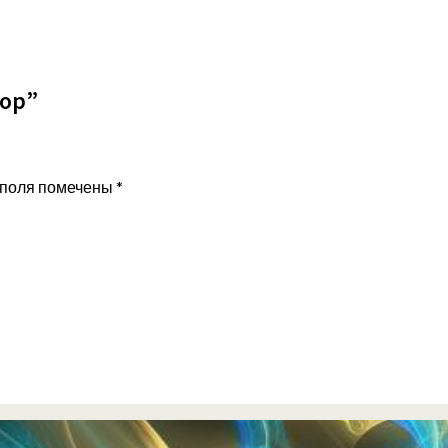
тор”
 поля помечены
*