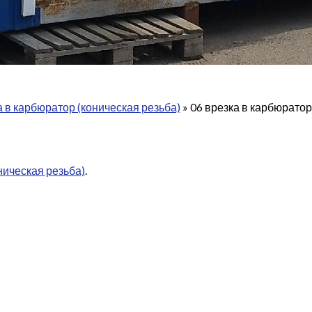
 в карбюратор (коническая резьба)
»
06 врезка в карбюратор
ническая резьба)
.