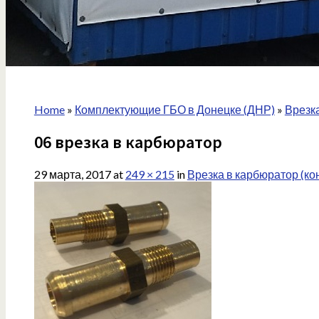
Home
»
Комплектующие ГБО в Донецке (ДНР)
»
Врезка
06 врезка в карбюратор
29 марта, 2017
at
249 × 215
in
Врезка в карбюратор (ко