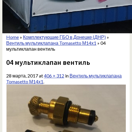
Home
»
Комплектующие ГБО в Донецке (ДНР)
»
Вентиль мультиклапана Tomasetto М14х1
»
04
мультиклапан вентиль
04 мультиклапан вентиль
28 марта, 2017
at
406 × 312
in
Вентиль мультиклапана
Tomasetto М14х1
.