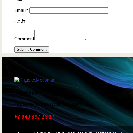
Email
*
Сайт
Comment
партнёры
По всем вопросам звоните
+7 949 397 26 27