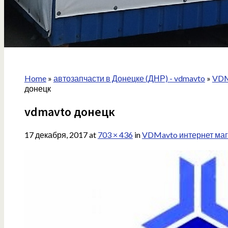
Home
»
автозапчасти в Донецке (ДНР) - vdmavto
»
VDM
донецк
vdmavto донецк
17 декабря, 2017
at
703 × 436
in
VDMavto интернет маг