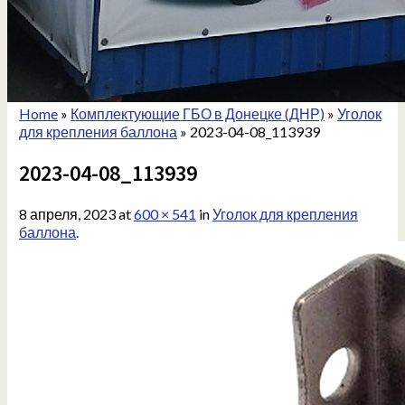
Home
»
Комплектующие ГБО в Донецке (ДНР)
»
Уголок
для крепления баллона
»
2023-04-08_113939
2023-04-08_113939
8 апреля, 2023
at
600 × 541
in
Уголок для крепления
баллона
.