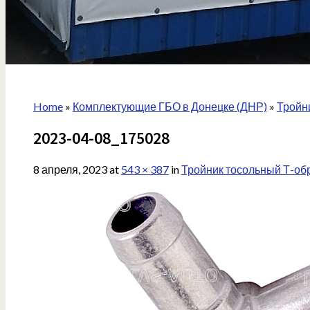
Home
»
Комплектующие ГБО в Донецке (ДНР)
»
Тройн
2023-04-08_175028
8 апреля, 2023
at
543 × 387
in
Тройник тосольный Т-обр