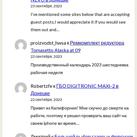
23 сентября, 2023
I've mentioned some sites below that are accepting
guest posts,I would appreciate it if you would see
them out and…
proizvodst_hwsa
к
Ремкомплект редуктора
Tomasetto Alaska at 09
22 сентября, 2023
Производственный календарь 2023 шестидневка
рабочая неделя
Robertzfe
к
ГБО DIGITRONIC MAXI-2 в
Донецке
22 сентября, 2023
Привет из Калифорнии! Мне скучно до смерти на
работе, поэтому я решил проверить ваш сайт на
своем iphone во время…
Дмитрий
к
Большой выбор газовых форсунок