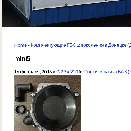
Home
»
Комплектующие ГБО 2 поколения в Донецке (
mini5
16 февраля, 2016
at
229 × 230
in
Смеситель газа ВАЗ (