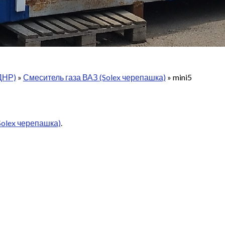
ДНР)
»
Смеситель газа ВАЗ (Solex черепашка)
»
mini5
Solex черепашка)
.