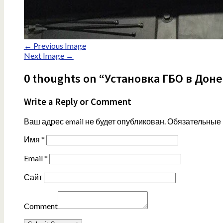
← Previous Image
Next Image →
0 thoughts on “Установка ГБО в Дон
Write a Reply or Comment
Ваш адрес email не будет опубликован.
Обязательные
Имя
*
Email
*
Сайт
Comment