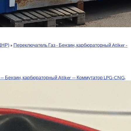
ДНР)
»
Переключатель Газ - Бензин, карбюраторный Atiker -
 — Бензин, карбюраторный Atiker — Коммутатор LPG-CNG
.