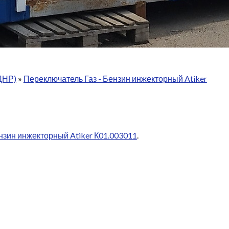
ДНР)
»
Переключатель Газ - Бензин инжекторный Atiker
нзин инжекторный Atiker К01.003011
.