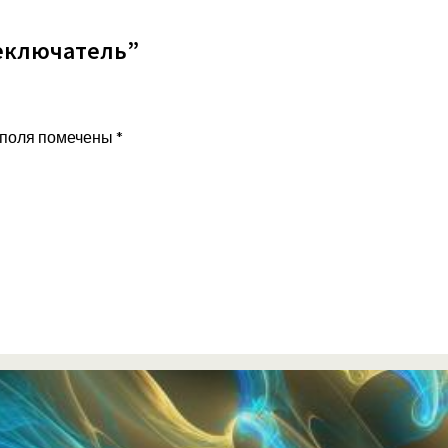
реключатель”
 поля помечены
*