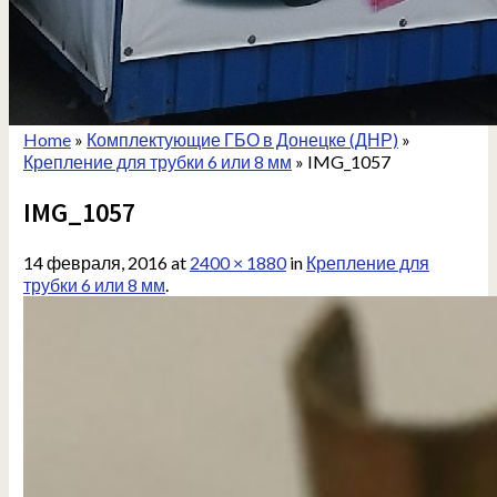
Home
»
Комплектующие ГБО в Донецке (ДНР)
»
Крепление для трубки 6 или 8 мм
»
IMG_1057
IMG_1057
14 февраля, 2016
at
2400 × 1880
in
Крепление для
трубки 6 или 8 мм
.